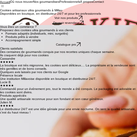
Où nous trouver
Nos gourmandises
Professionnels
À propos
Contact
Accueil
Cookies artisanaux ultra gourmands à Millau
Disponibles en boutique, en distributeur 24/7 et pour les professionnels
Voir nos produits
Devenir revendeur
Vous êtes un commerce ?
Proposez des cookies ultra gourmands à vos clients
Formats adaptés (individuels, mini, surgelés)
Produits prêts à vendre
Accompagnement simple
Catalogue pro
Clients satisfaits
Des centaines de gourmands conquis par nos recettes uniques chaque semaine.
Ils craquent déjà pour nos cookies
Cassandre
★★★★★
La boutique est très mignonne, les cookies sont délicieux.... La propriétaire et la vendeuse sont
très gentilles et de bons conseils.
Quelques avis laissés par nos clients sur Google
Présence locale
Une institution Millavoise disponible en boutique et distributeur 24/7.
Lucie B.
★★★★★
Commandé pour un événement pro, tout le monde a été conquis. Le packaging est adorable et
les cookies sont divins.
Produits appréciés
Une qualité artisanale reconnue pour son fondant et son cœur généreux.
Julien M.
★★★★★
Le distributeur 24/7 est une idée géniale pour une envie nocturne. On sent la qualité artisanale,
c'est du haut niveau !